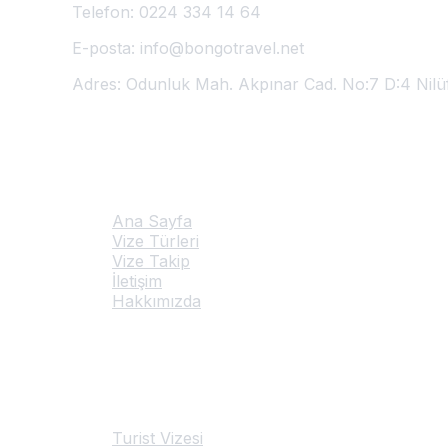
Telefon:
0224 334 14 64
E-posta:
info@bongotravel.net
Adres:
Odunluk Mah. Akpınar Cad. No:7 D:4 Nilü
Hızlı Linkler
Ana Sayfa
Vize Türleri
Vize Takip
İletişim
Hakkımızda
Hizmetlerimiz
Turist Vizesi