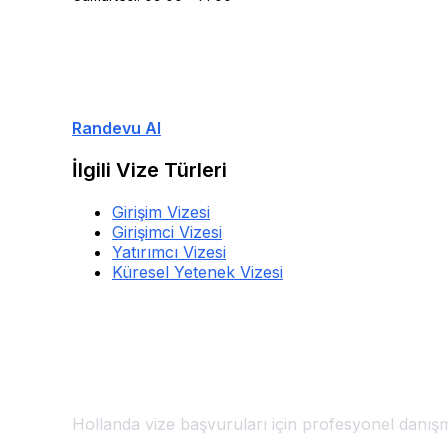
Ücretsiz Danışmanlık
Uzman ekibimizle görüşün, size özel çözümler su
Randevu Al
İlgili Vize Türleri
Girişim Vizesi
Girişimci Vizesi
Yatırımcı Vizesi
Küresel Yetenek Vizesi
Hollanda Vize Başvuru Merkezi
🇳🇱
Bursa'da Hollanda Vizesi
Hollanda vize başvuruları için profesyonel danışm