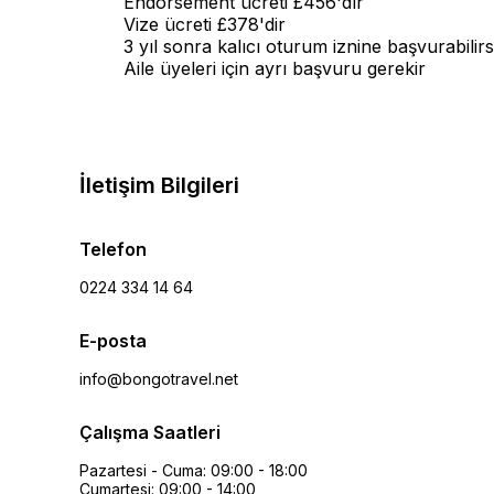
Endorsement ücreti £456'dır
Vize ücreti £378'dir
3 yıl sonra kalıcı oturum iznine başvurabilirs
Aile üyeleri için ayrı başvuru gerekir
İletişim Bilgileri
Telefon
0224 334 14 64
E-posta
info@bongotravel.net
Çalışma Saatleri
Pazartesi - Cuma: 09:00 - 18:00
Cumartesi: 09:00 - 14:00