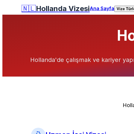
🇳🇱
Hollanda Vizesi
Ana Sayfa
Vize Türl
Ho
Hollanda'de çalışmak ve kariyer yapm
Holl