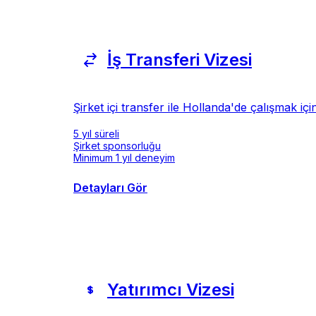
İş Transferi Vizesi
Şirket içi transfer ile Hollanda'de çalışmak için
5 yıl süreli
Şirket sponsorluğu
Minimum 1 yıl deneyim
Detayları Gör
Yatırımcı Vizesi