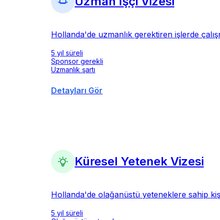
Uzman İşçi Vizesi
Hollanda'de uzmanlık gerektiren işlerde çalış
5 yıl süreli
Sponsor gerekli
Uzmanlık şartı
Detayları Gör
Küresel Yetenek Vizesi
Hollanda'de olağanüstü yeteneklere sahip kişil
5 yıl süreli