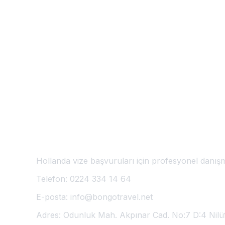
Hollanda Vize Başvuru Merkezi
🇳🇱
Bursa'da Hollanda Vizesi
Hollanda vize başvuruları için profesyonel danışm
Telefon:
0224 334 14 64
E-posta:
info@bongotravel.net
Adres:
Odunluk Mah. Akpınar Cad. No:7 D:4 Nilü