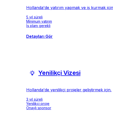
Hollanda'de yatırım yapmak ve iş kurmak için
5 yıl süreli
Minimum yatırım
İş planı gerekli
Detayları Gör
Yenilikçi Vizesi
Hollanda'de yenilikçi projeler geliştirmek için.
3 yıl süreli
Yenilikçi proje
Onaylı sponsor